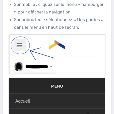
Sur mobile : cliquez sur le menu « hamburger
» pour afficher la navigation.
Sur ordinateur : sélectionnez « Mes gardes »
dans le menu en haut de l’écran.