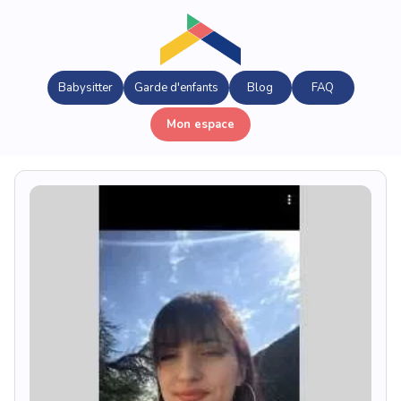
Babysitter
Garde d'enfants
Blog
FAQ
Mon espace