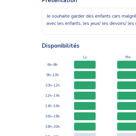
Présentation
Je souhaite garder des enfants cars malgré 
avec les enfants, les jeux/ les devoirs/ les 
Disponibilités
Lu
Ma
6h–8h
8h–10h
10h–12h
12h–14h
14h–16h
16h–18h
18h–20h