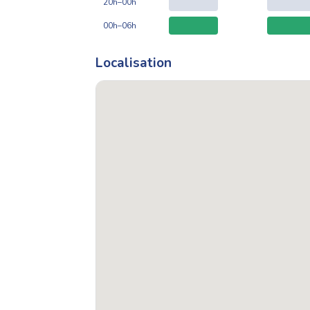
20h–00h
00h–06h
Localisation