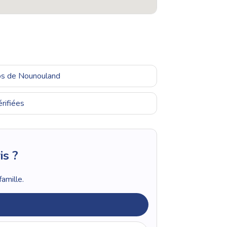
ros de Nounouland
rifiées
is ?
amille.