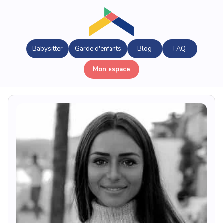
Babysitter
Garde d'enfants
Blog
FAQ
Mon espace