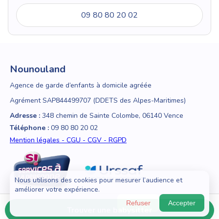
09 80 80 20 02
Nounouland
Agence de garde d’enfants à domicile agréée
Agrément SAP844499707 (DDETS des Alpes-Maritimes)
Adresse :
348 chemin de Sainte Colombe, 06140 Vence
Téléphone :
09 80 80 20 02
Mention légales - CGU - CGV - RGPD
Nous utilisons des cookies pour mesurer l’audience et
améliorer votre expérience.
Refuser
Accepter
Trouver une babysitter
© 2018 - 2026 Nounouland — Tous droits réservés