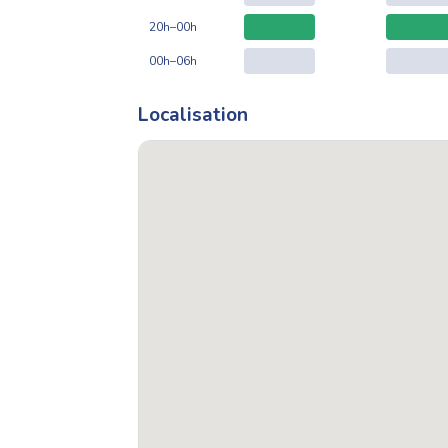
20h–00h
00h–06h
Localisation