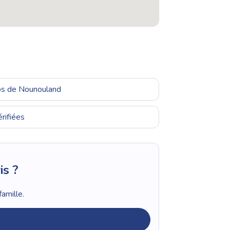
ros de Nounouland
rifiées
is ?
amille.