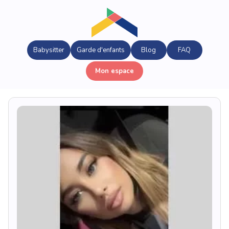
Babysitter
Garde d'enfants
Blog
FAQ
Mon espace