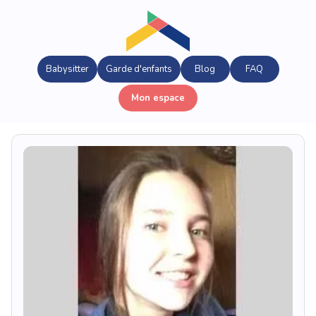
Babysitter
Garde d'enfants
Blog
FAQ
Mon espace