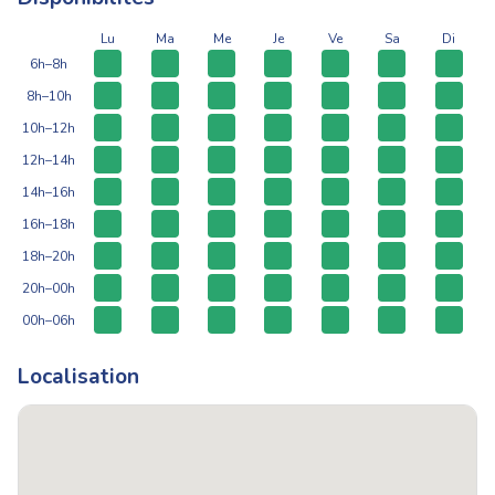
Lu
Ma
Me
Je
Ve
Sa
Di
6h–8h
8h–10h
10h–12h
12h–14h
14h–16h
16h–18h
18h–20h
20h–00h
00h–06h
Localisation