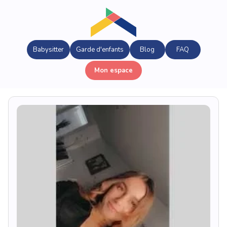
Babysitter
Garde d'enfants
Blog
FAQ
Mon espace