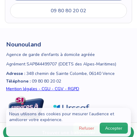
09 80 80 20 02
Nounouland
Agence de garde d’enfants à domicile agréée
Agrément SAP844499707 (DDETS des Alpes-Maritimes)
Adresse :
348 chemin de Sainte Colombe, 06140 Vence
Téléphone :
09 80 80 20 02
Mention légales - CGU - CGV - RGPD
Nous utilisons des cookies pour mesurer l’audience et
améliorer votre expérience.
Refuser
Accepter
Trouver une babysitter
© 2018 - 2026 Nounouland — Tous droits réservés