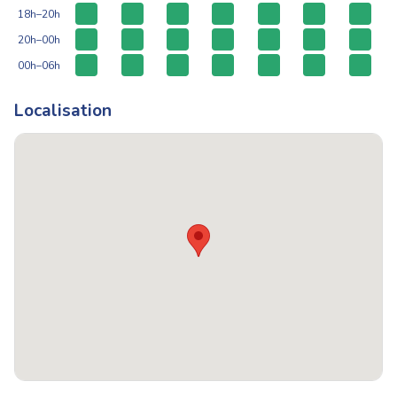
18h–20h
20h–00h
00h–06h
Localisation