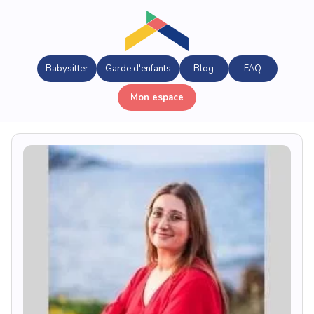
Babysitter
Garde d'enfants
Blog
FAQ
Mon espace