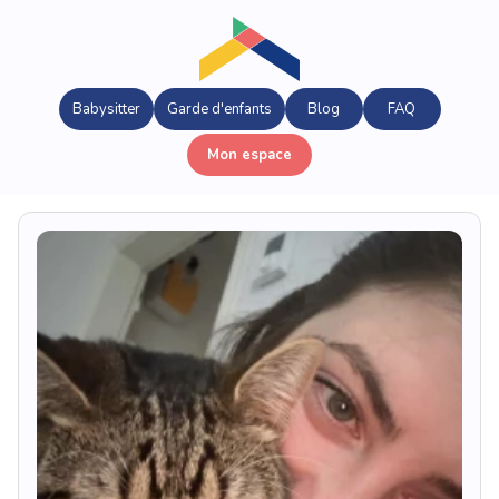
Babysitter
Garde d'enfants
Blog
FAQ
Mon espace