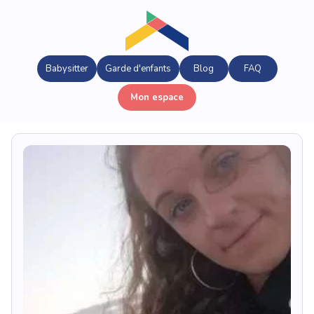
Babysitter
Garde d'enfants
Blog
FAQ
Mon espace