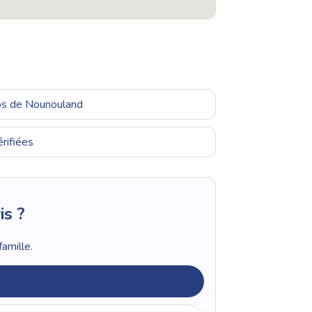
ros de Nounouland
rifiées
is ?
amille.