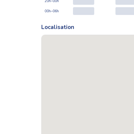
20h–00h
00h–06h
Localisation