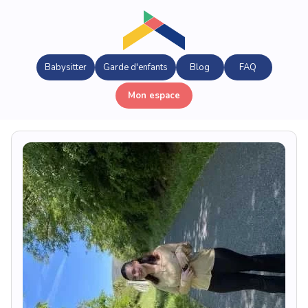
Babysitter
Garde d'enfants
Blog
FAQ
Mon espace