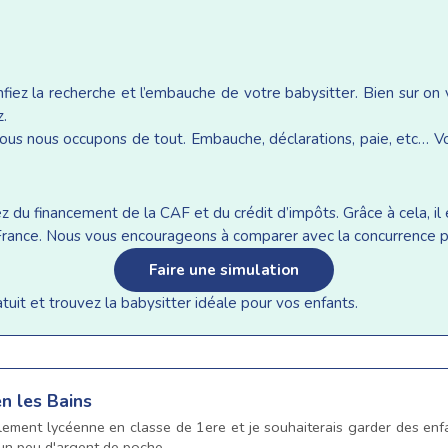
iez la recherche et l’embauche de votre babysitter. Bien sur on
z.
ous nous occupons de tout. Embauche, déclarations, paie, etc… Vou
du financement de la CAF et du crédit d’impôts. Grâce à cela, il e
n France. Nous vous encourageons à comparer avec la concurrence p
Faire une simulation
it et trouvez la babysitter idéale pour vos enfants.
en les Bains
llement lycéenne en classe de 1ere et je souhaiterais garder des enf
 un peu d'argent de poche.