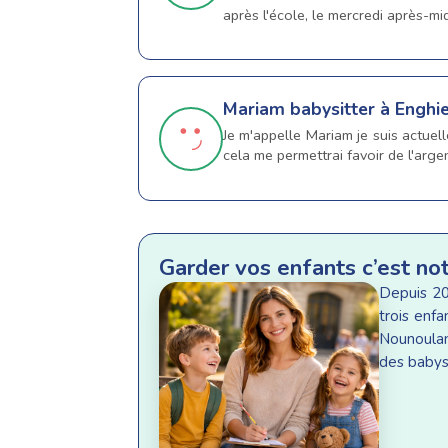
après l'école, le mercredi après-m
Mariam
babysitter à Enghi
Je m'appelle Mariam je suis actuel
cela me permettrai favoir de l'arge
Garder vos enfants c’est no
Depuis 20
trois enf
Nounoulan
des babysi