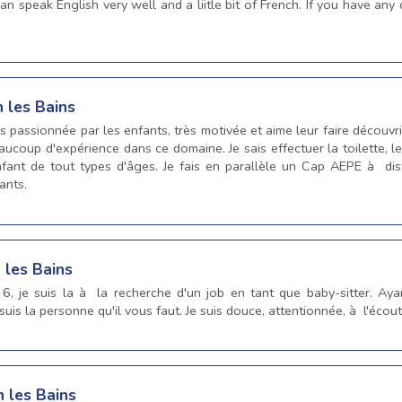
n speak English very well and a liitle bit of French. If you have any
n les Bains
is passionnée par les enfants, très motivée et aime leur faire découvri
 beaucoup d'expérience dans ce domaine. Je sais effectuer la toilette, 
'enfant de tout types d'âges. Je fais en parallèle un Cap AEPE à d
ants.
 les Bains
e 6, je suis la à la recherche d'un job en tant que baby-sitter. A
uis la personne qu'il vous faut. Je suis douce, attentionnée, à l'écou
n les Bains