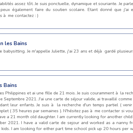
abilités assez tôt. Je suis ponctuelle, dynamique et souriante. Je pa
 peux également faire du soutien scolaire. Etant donné que j'ai
as à me contactez : )
n les Bains
e babysitting. Je m'appelle Juliette, j'ai 23 ans et déjà gardé plusie
s Bains
es Philippines et ai une fille de 21 mois. Je suis couramment à la re
de Septembre 2021. J'ai une carte de séjour valide, ai travaillé comm
rdant leur enfants. Je suis à la recherche d'un temps partiel ( veni
et ( 35 heures par semaines ). N'hésitez pas à me contacter si vous 
ve a 21 month old daughter. I am currently looking for another child
ber 2021. I have a valid carte de sejour and worked as a nanny fr
 kids. I am looking for either part time school pick up 20 hours per w