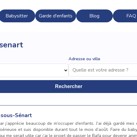
Babysitter
Garde d'enfants
Blog
FAQ
-senart
Adresse ou ville
Rechercher
-sous-Sénart
car j’apprécie beaucoup de m’occuper d’enfants. J’ai déjà gardé mes 
 sérieuse et suis disponible durant tout le mois d’août. Faire du ba
i me serait utile car j’ai le projet de passer le Bafa pour devenir anim