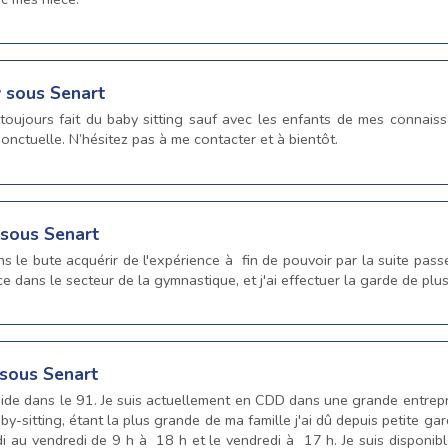
y sous Senart
oujours fait du baby sitting sauf avec les enfants de mes connaissan
ponctuelle. N’hésitez pas à me contacter et à bientôt.
 sous Senart
s le bute acquérir de l'expérience à fin de pouvoir par la suite passe
e dans le secteur de la gymnastique, et j'ai effectuer la garde de plu
 sous Senart
éside dans le 91. Je suis actuellement en CDD dans une grande entrepr
aby-sitting, étant la plus grande de ma famille j'ai dû depuis petite 
ndi au vendredi de 9 h à 18 h et le vendredi à 17 h. Je suis disponi