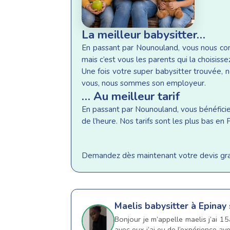
La meilleur babysitter…
En passant par Nounouland, vous nous conf
mais c’est vous les parents qui la choisisse
Une fois votre super babysitter trouvée, n
vous, nous sommes son employeur.
… Au meilleur tarif
En passant par Nounouland, vous bénéficiez 
de l’heure. Nos tarifs sont les plus bas e
Demandez dès maintenant votre devis gratu
Maelis
babysitter à Epinay
Bonjour je m’appelle maelis j’ai 1
avec eux j’ai eu de l’expérience av