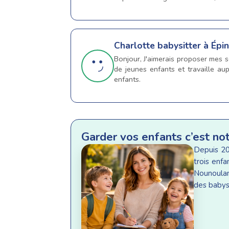
Charlotte
babysitter à Épi
Bonjour, J'aimerais proposer mes s
de jeunes enfants et travaille aup
enfants.
Garder vos enfants c’est no
Depuis 20
trois enf
Nounoulan
des babysi