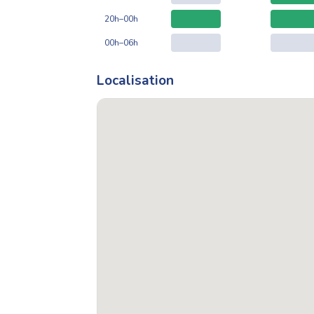
20h–00h
00h–06h
Localisation