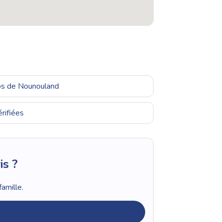
ros de Nounouland
rifiées
is ?
amille.