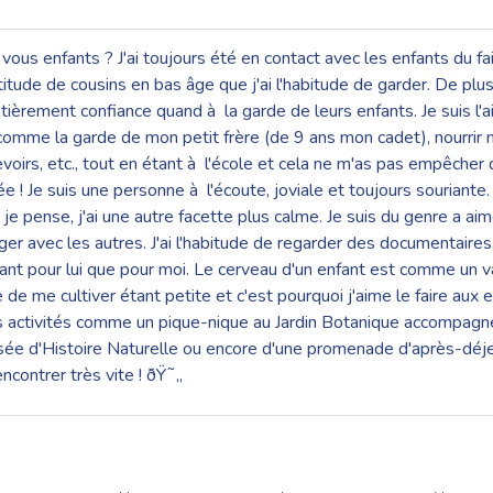
r vous enfants ? J'ai toujours été en contact avec les enfants du f
titude de cousins en bas âge que j'ai l'habitude de garder. De plus
ièrement confiance quand à la garde de leurs enfants. Je suis l'ai
comme la garde de mon petit frère (de 9 ans mon cadet), nourrir 
 devoirs, etc., tout en étant à l'école et cela ne m'as pas empêche
! Je suis une personne à l'écoute, joviale et toujours souriante.
e pense, j'ai une autre facette plus calme. Je suis du genre a a
ger avec les autres. J'ai l'habitude de regarder des documentaires
nt pour lui que pour moi. Le cerveau d'un enfant est comme un va
ce de me cultiver étant petite et c'est pourquoi j'aime le faire au
des activités comme un pique-nique au Jardin Botanique accompagn
Musée d'Histoire Naturelle ou encore d'une promenade d'après-déj
encontrer très vite ! ðŸ˜„