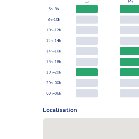
Lu
Ma
6h–8h
8h–10h
10h–12h
12h–14h
14h–16h
16h–18h
18h–20h
20h–00h
00h–06h
Localisation