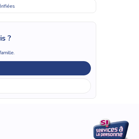
rifiées
is ?
amille.