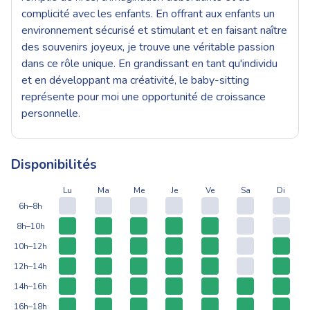
complicité avec les enfants. En offrant aux enfants un
environnement sécurisé et stimulant et en faisant naître
des souvenirs joyeux, je trouve une véritable passion
dans ce rôle unique. En grandissant en tant qu'individu
et en développant ma créativité, le baby-sitting
représente pour moi une opportunité de croissance
personnelle.
Disponibilités
Lu
Ma
Me
Je
Ve
Sa
Di
6h–8h
8h–10h
10h–12h
12h–14h
14h–16h
16h–18h