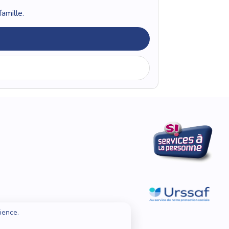
amille.
ience.