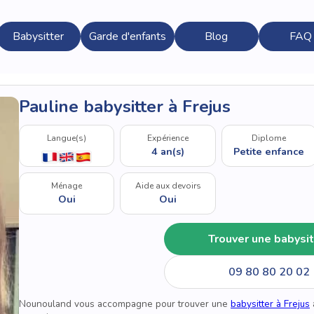
Babysitter
Garde d'enfants
Blog
FAQ
Pauline babysitter à Frejus
Langue(s)
Expérience
Diplome
4 an(s)
Petite enfance
Ménage
Aide aux devoirs
Oui
Oui
Trouver une babysit
09 80 80 20 02
Nounouland vous accompagne pour trouver une
babysitter à Frejus