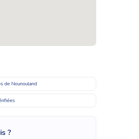
ros de Nounouland
rifiées
is ?