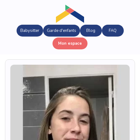
Babysitter
Garde d'enfants
Blog
FAQ
Mon espace