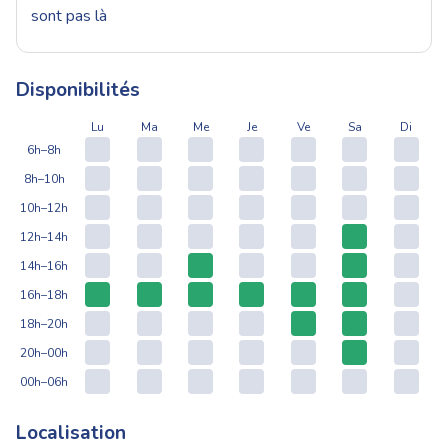
sont pas là
Disponibilités
Lu
Ma
Me
Je
Ve
Sa
Di
6h–8h
8h–10h
10h–12h
12h–14h
14h–16h
16h–18h
18h–20h
20h–00h
00h–06h
Localisation