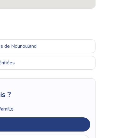
ros de Nounouland
rifiées
is ?
amille.