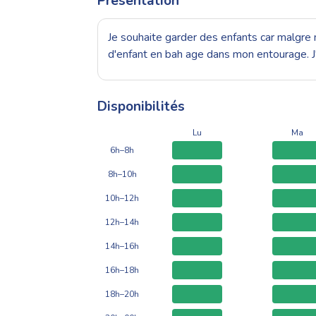
Présentation
Je souhaite garder des enfants car malgre 
d'enfant en bah age dans mon entourage. J'
Disponibilités
Lu
Ma
6h–8h
8h–10h
10h–12h
12h–14h
14h–16h
16h–18h
18h–20h