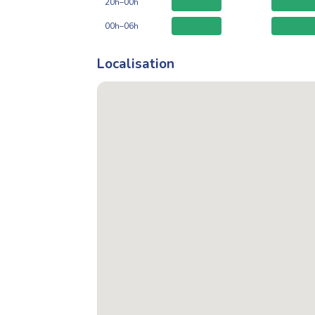
20h–00h
00h–06h
Localisation