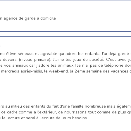
s
en agence de garde a domicile
s
une élève sérieuse et agréable qui adore les enfants. J'ai déjà gard
x devoirs (niveau primaire). J’aime les jeux de société. C'est avec 
de vos animaux car j’adore les animaux ! Je n’ai pas de téléphone d
les mercredis après-midis, le week-end, la 2ème semaine des vacances d
rs au milieu des enfants du fait d'une famille nombreuse mais égalem
de ce cadre comme a l'extérieur, de nourrissons tout comme de plus gr
e la lecture et serai à l'écoute de leurs besoins.