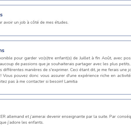
ns
r avoir un job à côté de mes études.
ns
onible pour garder vo(s)tre enfant(s) de Juillet à fin Août, avec pos
beaucoup de passions que je souhaiterais partager avec les plus petits
es différentes manières de s'exprimer. Ceci étant dit, je me ferais une j
ux! Vous pouvez donc vous assurer d'une expérience riche en activ
itez pas à me contacter si besoin! Lamitia
ER allemand et j’aimerai devenir enseignante par la suite. Par conséqu
que j’adore les enfants.