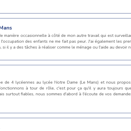
 Mans
e manière occasionnelle à côté de mon autre travail qui est surveilla
, l'occupation des enfants ne me fait pas peur. J'ai également les pr
, si il y a des tâches à réaliser comme le ménage ou l'aide au devoir
 de 4 lycéennes au lycée Notre Dame (Le Mans) et nous proposon
fonctionnons à tour de rôle, c'est pour ça qu'il y aura toujours q
s surtout fiables, nous sommes d'abord à l'écoute de vos demandes. 
s