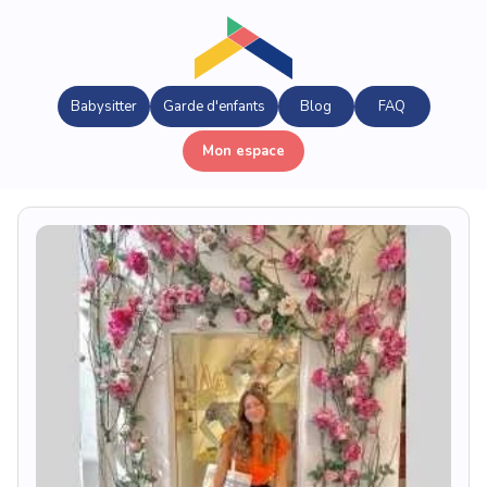
Babysitter
Garde d'enfants
Blog
FAQ
Mon espace