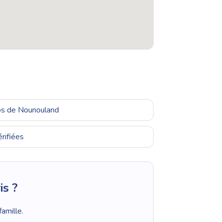
ros de Nounouland
rifiées
is ?
amille.