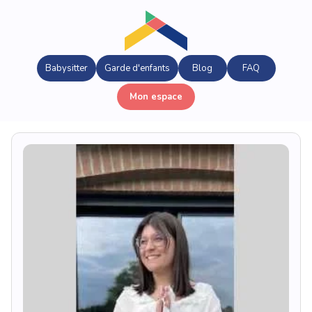
Babysitter
Garde d'enfants
Blog
FAQ
Mon espace