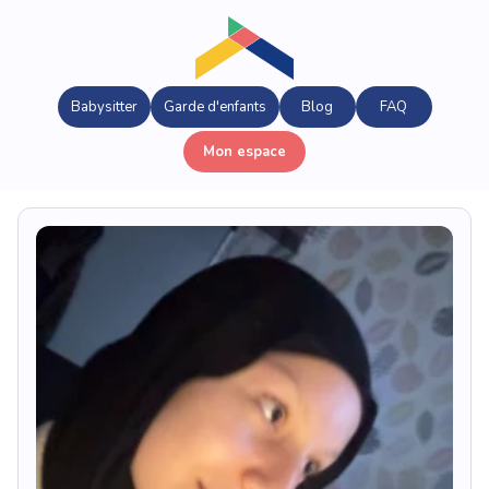
Babysitter
Garde d'enfants
Blog
FAQ
Mon espace