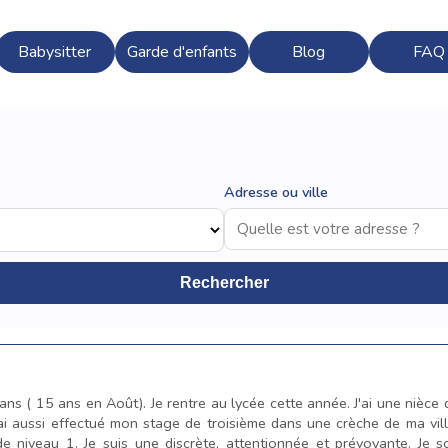
Babysitter
Garde d'enfants
Blog
FAQ
Adresse ou ville
Rechercher
4 ans ( 15 ans en Août). Je rentre au lycée cette année. J'ai une nièce
'ai aussi effectué mon stage de troisième dans une crèche de ma vi
e niveau 1. Je suis une discrète, attentionnée et prévoyante. Je s