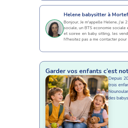
Helene
babysitter à Morte
Bonjour, Je m'appelle Helene, j'ai 
sociale, un BTS economie sociale e
et soiree en baby sitting, les ven
N'hesitez pas a me contacter pour
Garder vos enfants c’est no
Depuis 20
trois enf
Nounoulan
des babysi