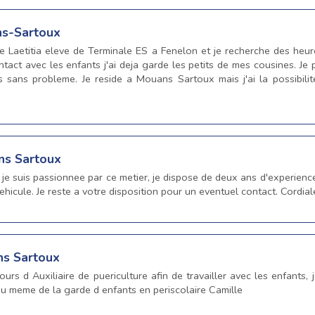
ns-Sartoux
Laetitia eleve de Terminale ES a Fenelon et je recherche des heures 
ct avec les enfants j'ai deja garde les petits de mes cousines. Je p
 sans probleme. Je reside a Mouans Sartoux mais j'ai la possibili
ns Sartoux
 je suis passionnee par ce metier, je dispose de deux ans d'experienc
ehicule. Je reste a votre disposition pour un eventuel contact. Cordia
ns Sartoux
urs d Auxiliaire de puericulture afin de travailler avec les enfants,
 meme de la garde d enfants en periscolaire Camille