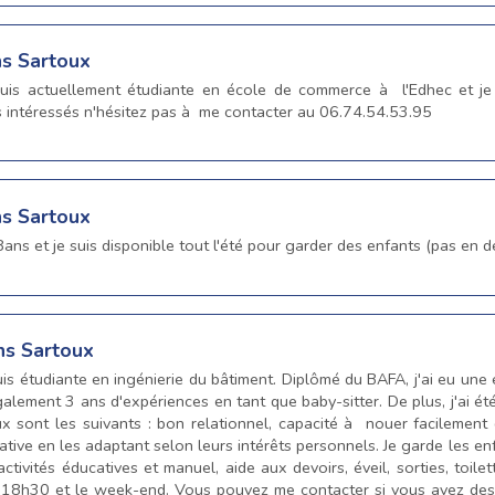
ns Sartoux
je suis actuellement étudiante en école de commerce à l'Edhec et 
s intéressés n'hésitez pas à me contacter au 06.74.54.53.95
ns Sartoux
 18ans et je suis disponible tout l'été pour garder des enfants (pas en
ns Sartoux
uis étudiante en ingénierie du bâtiment. Diplômé du BAFA, j'ai eu une
alement 3 ans d'expériences en tant que baby-sitter. De plus, j'ai é
x sont les suivants : bon relationnel, capacité à nouer facilement 
éative en les adaptant selon leurs intérêts personnels. Je garde les 
ctivités éducatives et manuel, aide aux devoirs, éveil, sorties, toil
 de 18h30 et le week-end. Vous pouvez me contacter si vous avez d