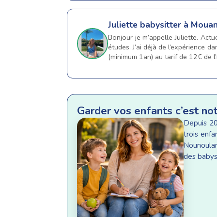
Juliette
babysitter à Moua
Bonjour je m’appelle Juliette. Ac
études. J’ai déjà de l’expérience 
(minimum 1an) au tarif de 12€ de 
Garder vos enfants c’est no
Depuis 20
trois enf
Nounoulan
des babysi