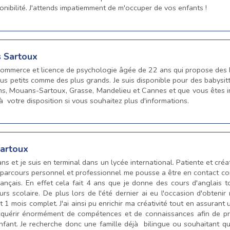
onibilité. J'attends impatiemment de m'occuper de vos enfants !
s Sartoux
commerce et licence de psychologie âgée de 22 ans qui propose des ba
us petits comme des plus grands. Je suis disponible pour des babysi
ns, Mouans-Sartoux, Grasse, Mandelieu et Cannes et que vous êtes in
à votre disposition si vous souhaitez plus d'informations.
Sartoux
 ans et je suis en terminal dans un lycée international. Patiente et cré
 parcours personnel et professionnel me pousse a être en contact co
rançais. En effet cela fait 4 ans que je donne des cours d'anglais 
s scolaire. De plus lors de l'été dernier ai eu l'occasion d'obtenir
1 mois complet. J'ai ainsi pu enrichir ma créativité tout en assurant
 acquérir énormément de compétences et de connaissances afin de pr
t enfant. Je recherche donc une famille déjà bilingue ou souhaitant 