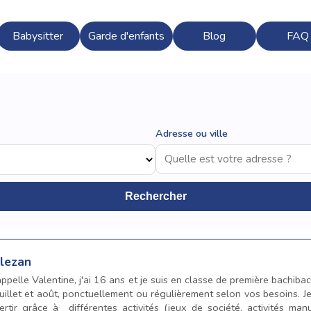
Babysitter
Garde d'enfants
Blog
FAQ
Adresse ou ville
Rechercher
ulezan
appelle Valentine, j'ai 16 ans et je suis en classe de première bachib
uillet et août, ponctuellement ou régulièrement selon vos besoins. Je
vertir grâce à différentes activités (jeux de société, activités manu