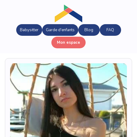
Babysitter
Garde d'enfants
Blog
FAQ
Mon espace