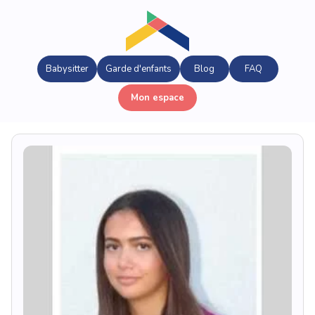
Babysitter
Garde d'enfants
Blog
FAQ
Mon espace