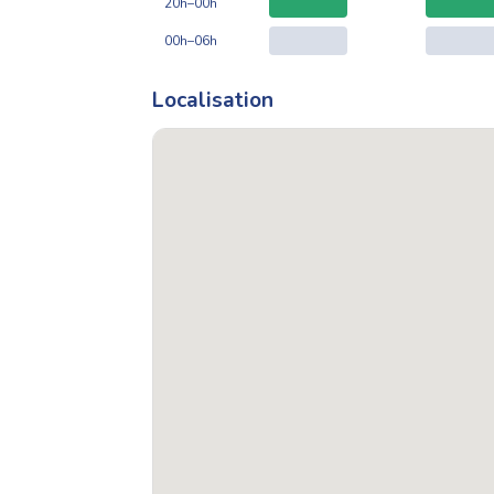
20h–00h
00h–06h
Localisation