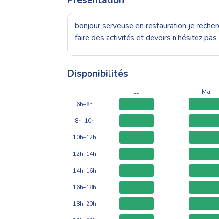
Présentation
bonjour serveuse en restauration je recherc
faire des activités et devoirs n’hésitez pas
Disponibilités
Lu
Ma
6h–8h
8h–10h
10h–12h
12h–14h
14h–16h
16h–18h
18h–20h