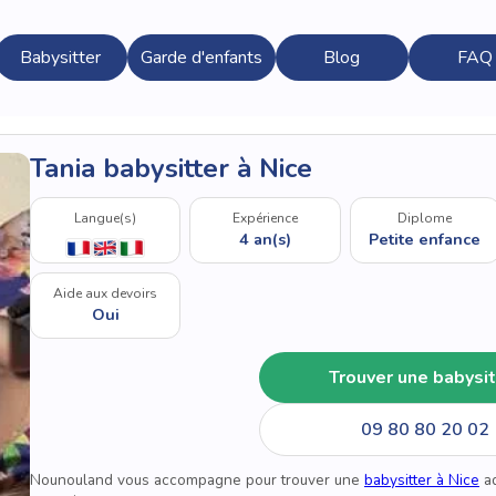
Babysitter
Garde d'enfants
Blog
FAQ
Tania babysitter à Nice
Langue(s)
Expérience
Diplome
4 an(s)
Petite enfance
Aide aux devoirs
Oui
Trouver une babysit
09 80 80 20 02
Nounouland vous accompagne pour trouver une
babysitter à Nice
ad