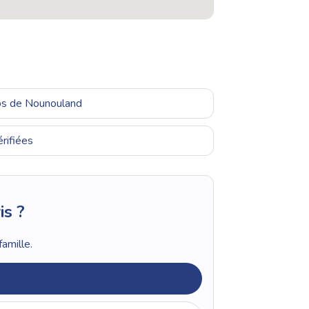
ros de Nounouland
rifiées
is ?
amille.