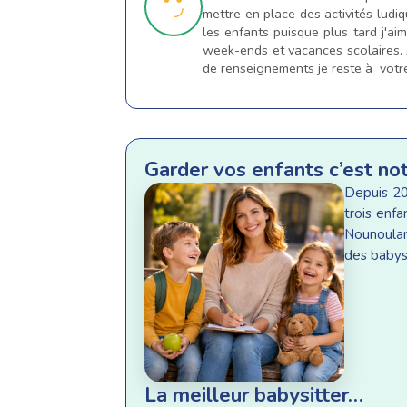
mettre en place des activités ludiq
les enfants puisque plus tard j'aim
week-ends et vacances scolaires. 
de renseignements je reste à votre
Garder vos enfants c’est no
Depuis 20
trois enf
Nounoulan
des babysi
La meilleur babysitter…