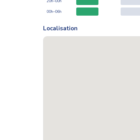
20h–00h
00h–06h
Localisation