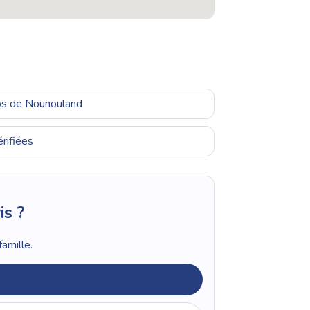
ros de Nounouland
rifiées
is ?
amille.