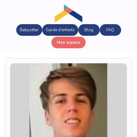
Babysitter
Garde d'enfants
Blog
FAQ
Mon espace