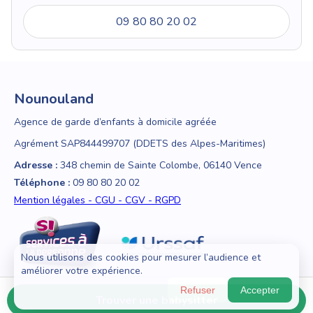
09 80 80 20 02
Nounouland
Agence de garde d’enfants à domicile agréée
Agrément SAP844499707 (DDETS des Alpes-Maritimes)
Adresse :
348 chemin de Sainte Colombe, 06140 Vence
Téléphone :
09 80 80 20 02
Mention légales - CGU - CGV - RGPD
Nous utilisons des cookies pour mesurer l’audience et
améliorer votre expérience.
Refuser
Accepter
Trouver une babysitter
© 2018 - 2026 Nounouland — Tous droits réservés