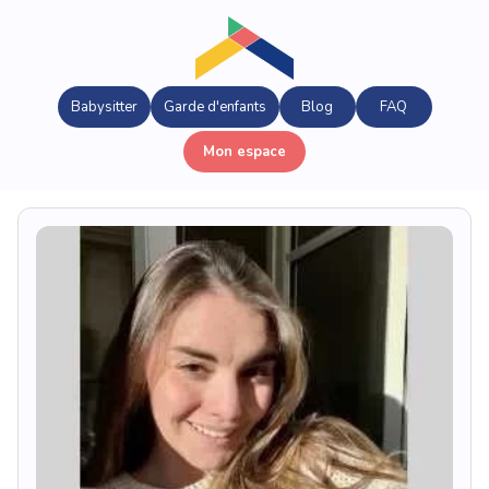
Babysitter
Garde d'enfants
Blog
FAQ
Mon espace