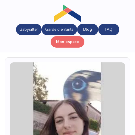
Babysitter
Garde d'enfants
Blog
FAQ
Mon espace