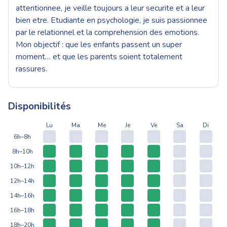
attentionnee, je veille toujours a leur securite et a leur
bien etre. Etudiante en psychologie, je suis passionnee
par le relationnel et la comprehension des emotions.
Mon objectif : que les enfants passent un super
moment… et que les parents soient totalement
rassures.
Disponibilités
Lu
Ma
Me
Je
Ve
Sa
Di
6h–8h
8h–10h
10h–12h
12h–14h
14h–16h
16h–18h
18h–20h