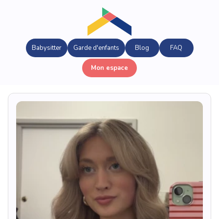
Babysitter
Garde d'enfants
Blog
FAQ
Mon espace