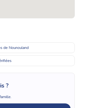
ros de Nounouland
rifiées
is ?
amille.