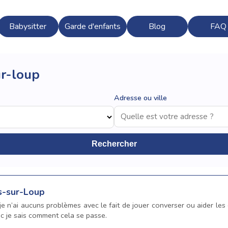
Babysitter
Garde d'enfants
Blog
FAQ
ur-loup
Adresse ou ville
Rechercher
es-sur-Loup
r je n’ai aucuns problèmes avec le fait de jouer converser ou aider le
nc je sais comment cela se passe.