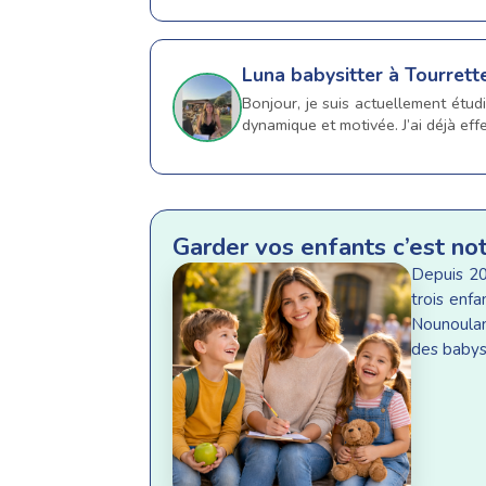
Luna
babysitter à Tourrett
Bonjour, je suis actuellement étud
dynamique et motivée. J’ai déjà effe
Garder vos enfants c’est no
Depuis 20
trois enf
Nounoulan
des babysi