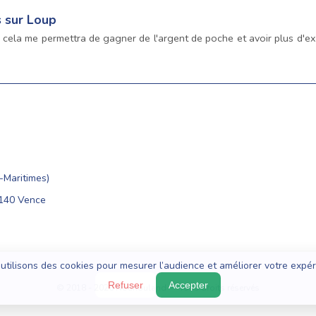
s sur Loup
 cela me permettra de gagner de l'argent de poche et avoir plus d'ex
Maritimes)
6140 Vence
utilisons des cookies pour mesurer l’audience et améliorer votre expér
Refuser
Accepter
© 2018 - 2026 Nounouland — Tous droits réservés