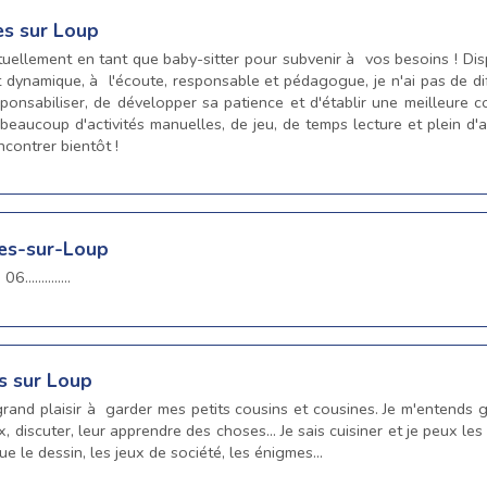
es sur Loup
tuellement en tant que baby-sitter pour subvenir à vos besoins ! Dis
 dynamique, à l'écoute, responsable et pédagogue, je n'ai pas de dif
ponsabiliser, de développer sa patience et d'établir une meilleure c
eaucoup d'activités manuelles, de jeu, de temps lecture et plein d'a
ncontrer bientôt !
tes-sur-Loup
............
es sur Loup
 grand plaisir à garder mes petits cousins et cousines. Je m'entends
x, discuter, leur apprendre des choses... Je sais cuisiner et je peux le
ue le dessin, les jeux de société, les énigmes...