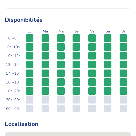
Disponibilités
Lu
Ma
Me
Je
Ve
Sa
Di
6h–8h
8h–10h
10h–12h
12h–14h
14h–16h
16h–18h
18h–20h
20h–00h
00h–06h
Localisation