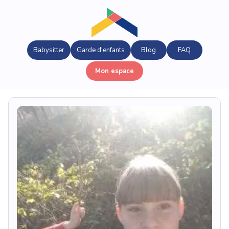
Babysitter
Garde d'enfants
Blog
FAQ
Mon espace