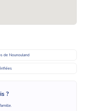
ros de Nounouland
rifiées
is ?
amille.