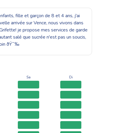
nts, fille et garçon de 8 et 4 ans, j'ai
velle arrivée sur Vence, nous vivons dans
t Grifette! je propose mes services de garde
autant salé que sucrée n'est pas un soucis,
esoin ðŸ˜‰
Sa
Di