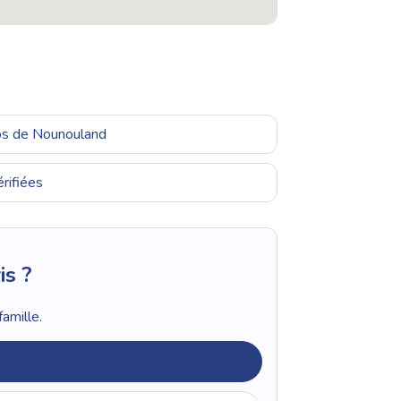
ros de Nounouland
rifiées
is ?
amille.