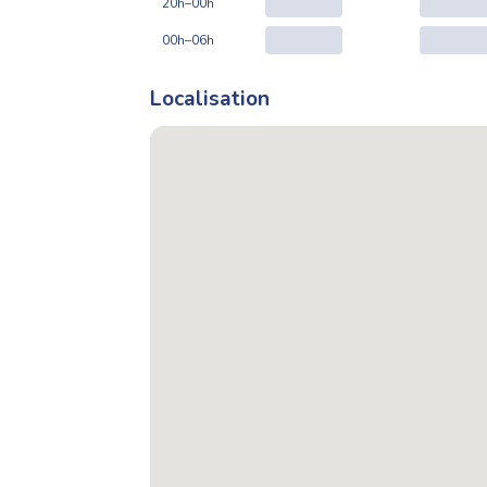
20h–00h
00h–06h
Localisation