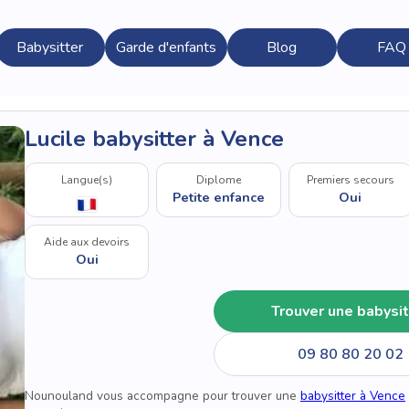
Babysitter
Garde d'enfants
Blog
FAQ
Lucile babysitter à Vence
Langue(s)
Diplome
Premiers secours
Petite enfance
Oui
Aide aux devoirs
Oui
Trouver une babysit
09 80 80 20 02
Nounouland vous accompagne pour trouver une
babysitter à Vence