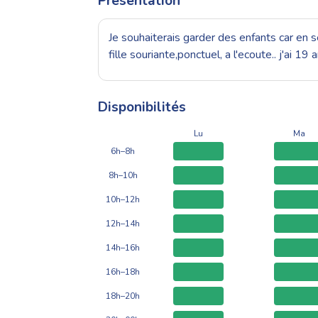
Présentation
Je souhaiterais garder des enfants car en 
fille souriante,ponctuel, a l'ecoute.. j'ai 1
Disponibilités
Lu
Ma
6h–8h
8h–10h
10h–12h
12h–14h
14h–16h
16h–18h
18h–20h