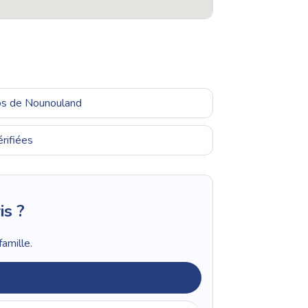
ros de Nounouland
rifiées
is ?
amille.