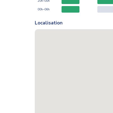
20h–00h
00h–06h
Localisation