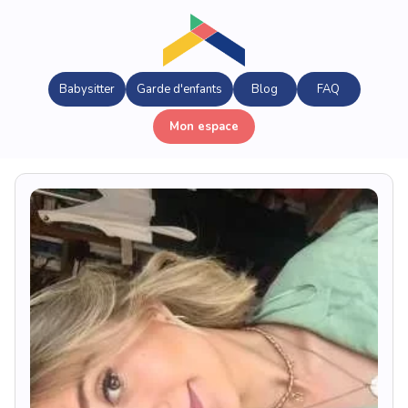
Babysitter
Garde d'enfants
Blog
FAQ
Mon espace