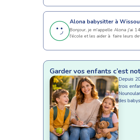
Alona
babysitter à Wissou
Bonjour, je m'appelle Alona j'ai 1
l'école et les aider à faire leurs d
Garder vos enfants c’est no
Depuis 20
trois enf
Nounoulan
des babysi