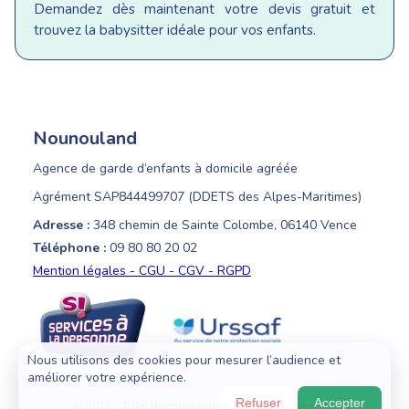
Demandez dès maintenant votre devis gratuit et
trouvez la babysitter idéale pour vos enfants.
Nounouland
Agence de garde d’enfants à domicile agréée
Agrément SAP844499707 (DDETS des Alpes-Maritimes)
Adresse :
348 chemin de Sainte Colombe, 06140 Vence
Téléphone :
09 80 80 20 02
Mention légales - CGU - CGV - RGPD
Nous utilisons des cookies pour mesurer l’audience et
améliorer votre expérience.
Refuser
Accepter
© 2018 - 2026 Nounouland — Tous droits réservés