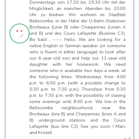
Donnerstags von 17:30 bis 19:30 Uhr mit der
Möglichkeit, an manchen Abenden bis 20:00
Uhr zu bleiben. Wir wohnen im Stadtteil
Bellecombe, in der Nähe der U-Bahn-Stationen
Brotteaux (Linie B) oder Charpennes (Linien A
und B) und des Cours Lafayette (Buslinie C3).
Bis bald , ----- Hello, We are looking for a
native English or German speaker (or someone
who is fluent in either language) to look after
our 6-year-old son and help our 11-year-old
daughter with her homework. We need
someone who is available two days a week, at
the following times: Wednesdays from 4:00
p.m. to 6:00 p.m. (with a possible change to
5:30 p.m. to 7:30 p.m.). Thursdays from 5:30
p.m. to 7:30 p.m. with the possibility of staying
some evenings until 8:00 p.m. We live in the
Bellecombe neighbourhood, near the
Brotteaux (line B) and Charpennes (lines A and
B) underground stations and the Cours
Lafayette (bus line C3). See you soon ! Marc
and Kristell